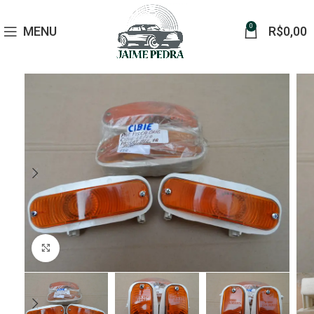
0
MENU
R$
0,00
Click to enlarge