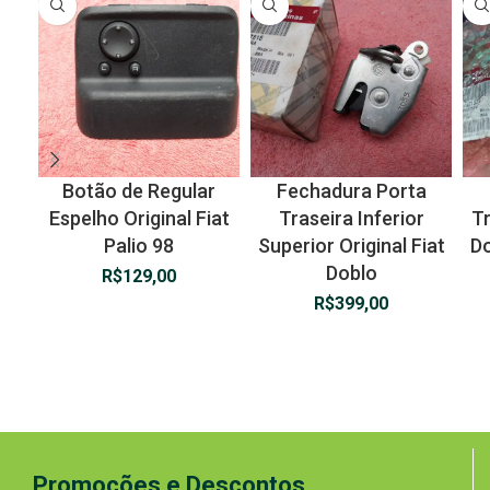
Botão de Regular
Fechadura Porta
Espelho Original Fiat
Traseira Inferior
Tr
Palio 98
Superior Original Fiat
Do
Doblo
R$
129,00
R$
399,00
Promoções e Descontos