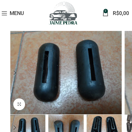
0
MENU
R$
0,00
Click to enlarge