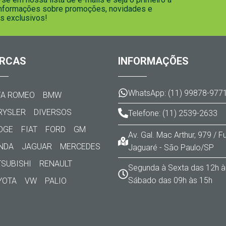
informações sobre promoções, novidades e
s exclusivos!
RCAS
INFORMAÇÕES
WhatsApp: (11) 99878-977
FA ROMEO
BMW
RYSLER
DIVERSOS
Telefone: (11) 2539-2633
DGE
FIAT
FORD
GM
Av. Gal. Mac Arthur, 979 / 
NDA
JAGUAR
MERCEDES
Jaguaré - São Paulo/SP
TSUBISHI
RENAULT
Segunda à Sexta das 12h à
Sábado das 09h às 15h
YOTA
VW
PALIO