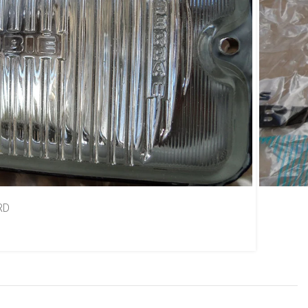
a Original Cibié Serra 2
go
RD