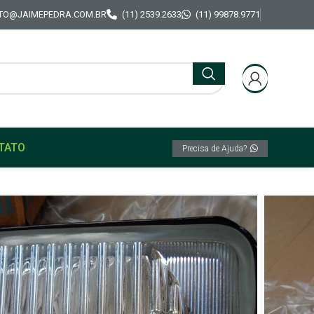
TO@JAIMEPEDRA.COM.BR
(11) 2539.2633
(11) 99878.9771
TATO
Precisa de Ajuda?
liar Neblina milha Original Cibié Serra 2 Raiado
co Farol auxiliar