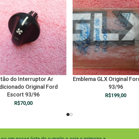
tão do Interruptor Ar
Emblema GLX Original For
icionado Original Ford
93/96
Escort 93/96
R$
199,00
R$
70,00
se em nossa lista de e-mails e seja o primeiro a