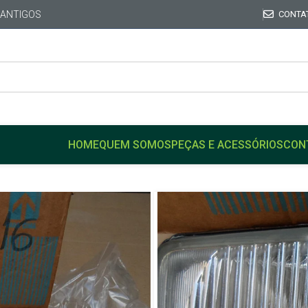
 ANTIGOS
CONTA
HOME
QUEM SOMOS
PEÇAS E ACESSÓRIOS
CON
Início
FORD
DEL REY
Par Bloco Ótico Farol auxi
antigo
Par Bloco Óti