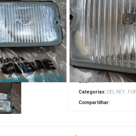
Neblina milh
Raiado anti
R$
699,00
TENHO INTERESSE
SKU:
JP144
Categorias:
DEL REY
,
FO
Compartilhar: