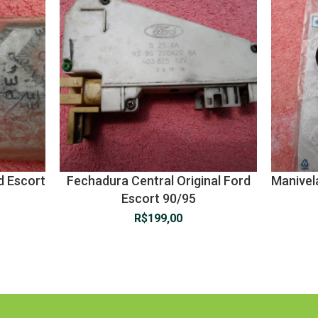
d Escort
Fechadura Central Original Ford
Manivela
Escort 90/95
R$
199,00