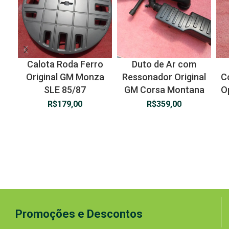
Calota Roda Ferro
Duto de Ar com
Original GM Monza
Ressonador Original
C
SLE 85/87
GM Corsa Montana
O
R$
179,00
R$
359,00
Promoções e Descontos