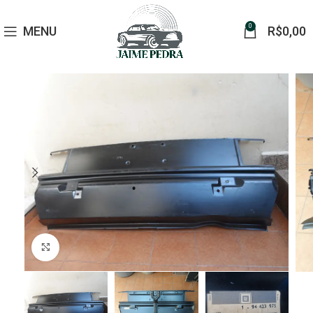
0
MENU
R$
0,00
Click to enlarge