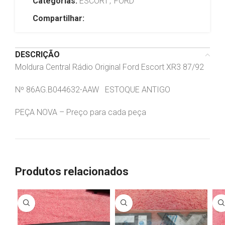
Categorias:
ESCORT
,
FORD
Compartilhar:
DESCRIÇÃO
Moldura Central Rádio Original Ford Escort XR3 87/92
Nº 86AG.B044632-AAW ESTOQUE ANTIGO
PEÇA NOVA – Preço para cada peça
Produtos relacionados