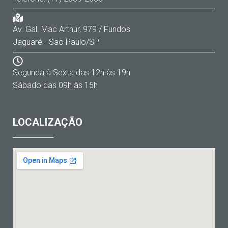
Av. Gal. Mac Arthur, 979 / Fundos
Jaguaré - São Paulo/SP
Segunda à Sexta das 12h às 19h
Sábado das 09h às 15h
LOCALIZAÇÃO