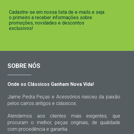
Cadastre-se em nossa lista de e-mails e seja
o primeiro a receber informações sobre
promoções, novidades e descontos
exclusivos!
SOBRE NÓS
Onde os Clássicos Ganham Nova Vida!
Jaime Pedra Peças e Acessórios nasceu da paixão
pelos carros antigos e clássicos.
Atendemos aos clientes mais exigentes, que
procuram o melhor, peças originais, de qualidade
com procedência e garantia.