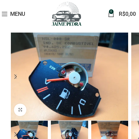
0
MENU
R$
0,00
Click to enlarge