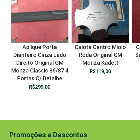
Aplique Porta
Calota Centro Miolo
C
Dianteiro Cinza Lado
Roda Original GM
S
Direito Original GM
Monza Kadett
Monza Classic 86/87 4
R$
119,00
Portas C/ Detalhe
R$
299,00
Promoções e Descontos