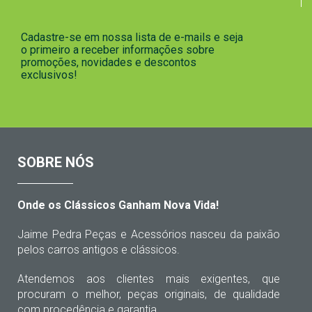
Cadastre-se em nossa lista de e-mails e seja
o primeiro a receber informações sobre
promoções, novidades e descontos
exclusivos!
SOBRE NÓS
Onde os Clássicos Ganham Nova Vida!
Jaime Pedra Peças e Acessórios nasceu da paixão
pelos carros antigos e clássicos.
Atendemos aos clientes mais exigentes, que
procuram o melhor, peças originais, de qualidade
com procedência e garantia.