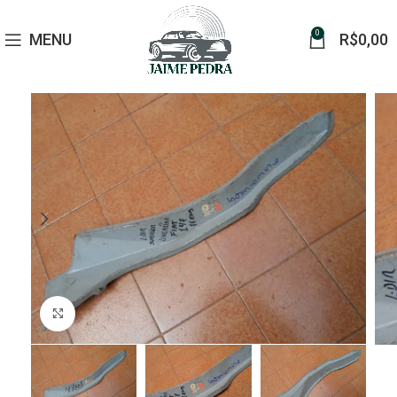
0
MENU
R$
0,00
Click to enlarge