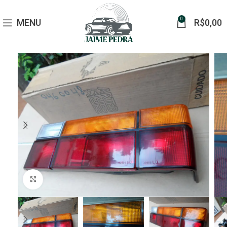
0
MENU
R$
0,00
Click to enlarge