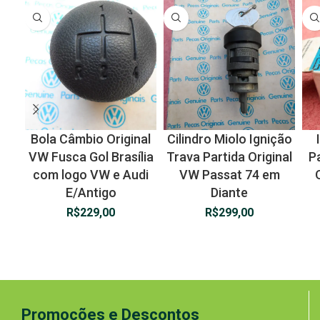
Bola Câmbio Original
Cilindro Miolo Ignição
VW Fusca Gol Brasília
Trava Partida Original
Pa
com logo VW e Audi
VW Passat 74 em
E/Antigo
Diante
R$
229,00
R$
299,00
Promoções e Descontos