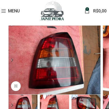
0
MENU
R$
0,00
Click to enlarge