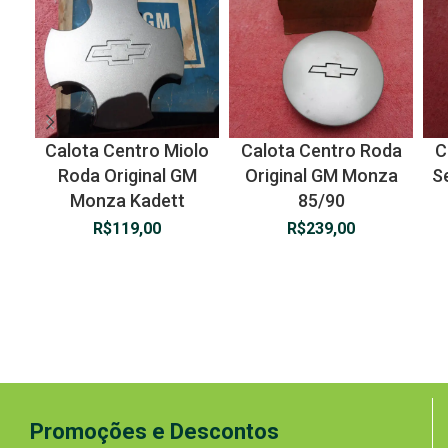
Calota Centro Miolo
Calota Centro Roda
C
Roda Original GM
Original GM Monza
S
Monza Kadett
85/90
R$
119,00
R$
239,00
Promoções e Descontos