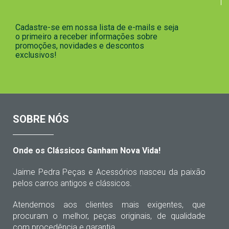
Cadastre-se em nossa lista de e-mails e seja
o primeiro a receber informações sobre
promoções, novidades e descontos
exclusivos!
SOBRE NÓS
Onde os Clássicos Ganham Nova Vida!
Jaime Pedra Peças e Acessórios nasceu da paixão
pelos carros antigos e clássicos.
Atendemos aos clientes mais exigentes, que
procuram o melhor, peças originais, de qualidade
com procedência e garantia.