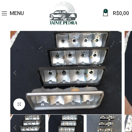
0
MENU
R$
0,00
Click to enlarge