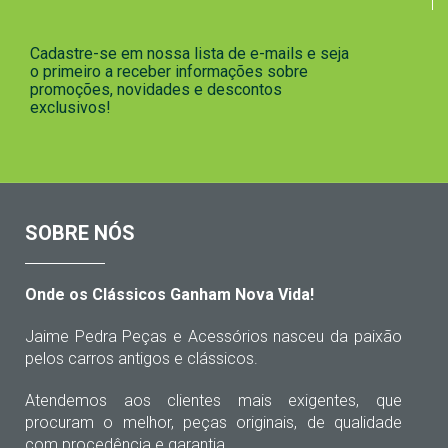
Cadastre-se em nossa lista de e-mails e seja
o primeiro a receber informações sobre
promoções, novidades e descontos
exclusivos!
SOBRE NÓS
Onde os Clássicos Ganham Nova Vida!
Jaime Pedra Peças e Acessórios nasceu da paixão
pelos carros antigos e clássicos.
Atendemos aos clientes mais exigentes, que
procuram o melhor, peças originais, de qualidade
com procedência e garantia.