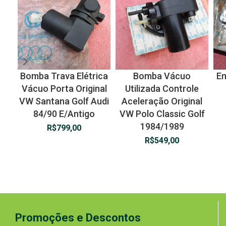
Bomba Trava Elétrica
Bomba Vácuo
Em
Vácuo Porta Original
Utilizada Controle
VW Santana Golf Audi
Aceleração Original
84/90 E/Antigo
VW Polo Classic Golf
1984/1989
R$
799,00
R$
549,00
Promoções e Descontos