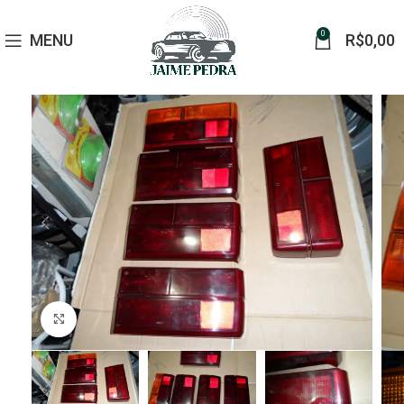
0
MENU
R$
0,00
Click to enlarge