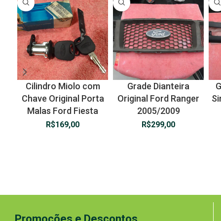
Cilindro Miolo com
Grade Dianteira
G
Chave Original Porta
Original Ford Ranger
Si
Malas Ford Fiesta
2005/2009
R$
169,00
R$
299,00
Promoções e Descontos