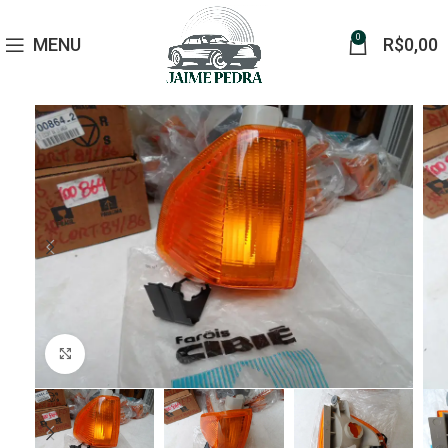
0
MENU
R$
0,00
Click to enlarge