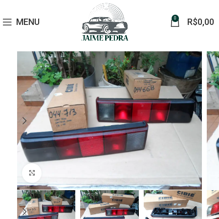
0
MENU
R$
0,00
Click to enlarge