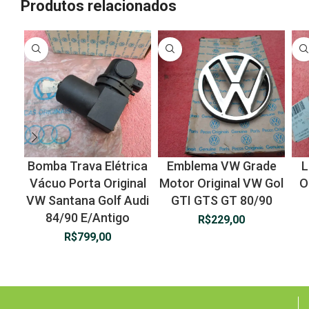
Produtos relacionados
Bomba Trava Elétrica
Emblema VW Grade
L
Vácuo Porta Original
Motor Original VW Gol
O
VW Santana Golf Audi
GTI GTS GT 80/90
84/90 E/Antigo
R$
229,00
R$
799,00