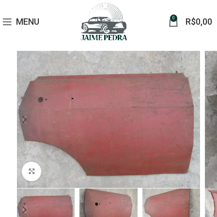
0
MENU
R$
0,00
Click to enlarge