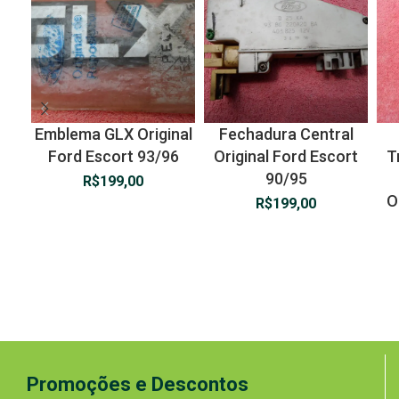
Emblema GLX Original
Fechadura Central
Ford Escort 93/96
Original Ford Escort
T
90/95
R$
199,00
O
R$
199,00
Promoções e Descontos