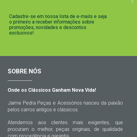
Cadastre-se em nossa lista de e-mails e seja
o primeiro a receber informações sobre
promoções, novidades e descontos
exclusivos!
SOBRE NÓS
Onde os Clássicos Ganham Nova Vida!
Jaime Pedra Peças e Acessórios nasceu da paixão
pelos carros antigos e clássicos.
Atendemos aos clientes mais exigentes, que
procuram o melhor, peças originais, de qualidade
com procedência e garantia.