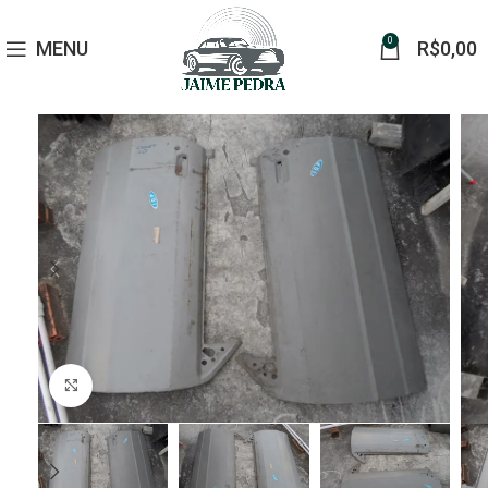
0
MENU
R$
0,00
Click to enlarge