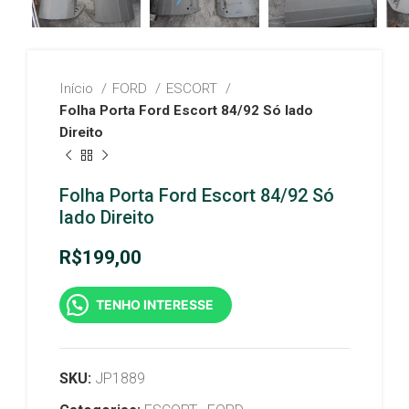
Início
FORD
ESCORT
Folha Porta Ford Escort 84/92 Só lado
Direito
Folha Porta Ford Escort 84/92 Só
lado Direito
R$
199,00
TENHO INTERESSE
SKU:
JP1889