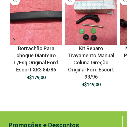
Borrachão Para
Kit Reparo
choque Dianteiro
Travamento Manual
P
L/Esq Original Ford
Coluna Direção
Escort XR3 84/86
Original Ford Escort
93/96
R$
179,00
R$
149,00
Promoções e Descontos