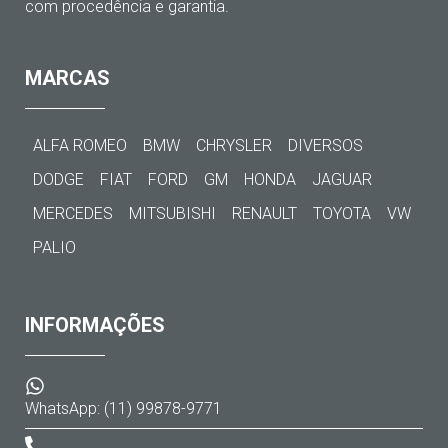
com procedência e garantia.
MARCAS
ALFA ROMEO
BMW
CHRYSLER
DIVERSOS
DODGE
FIAT
FORD
GM
HONDA
JAGUAR
MERCEDES
MITSUBISHI
RENAULT
TOYOTA
VW
PALIO
INFORMAÇÕES
WhatsApp: (11) 99878-9771