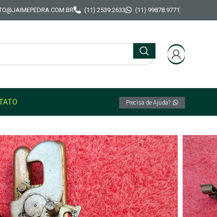
TO@JAIMEPEDRA.COM.BR
(11) 2539.2633
(11) 99878.9771
TATO
Precisa de Ajuda?
apô L/esq Original Vw Passat 74/78 NOVO
dura trinco Capô