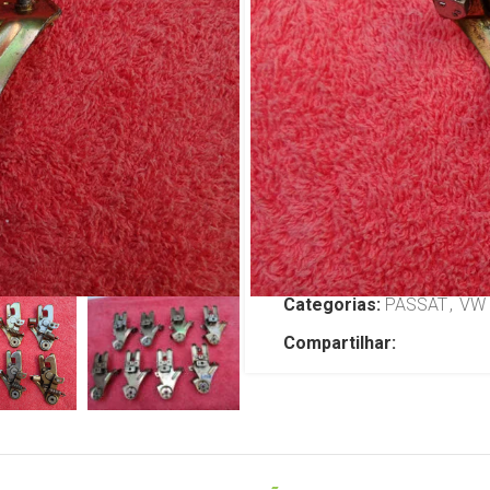
L/esq Origi
NOVO
R$
179,00
TENHO INTERESSE
SKU:
JP726
Categorias:
PASSAT
,
VW
Compartilhar: