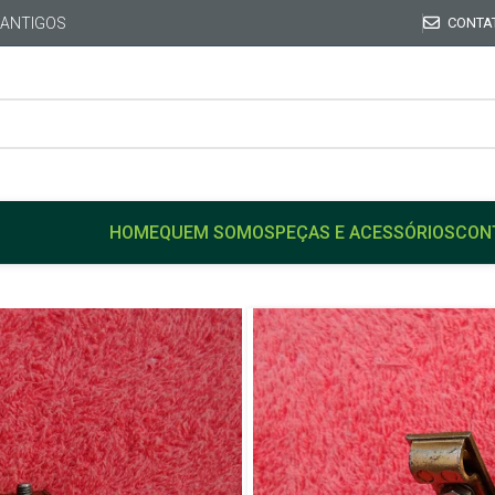
 ANTIGOS
CONTA
HOME
QUEM SOMOS
PEÇAS E ACESSÓRIOS
CON
Início
VW
PASSAT
Fecho Fechadura trinco C
Fecho Fecha