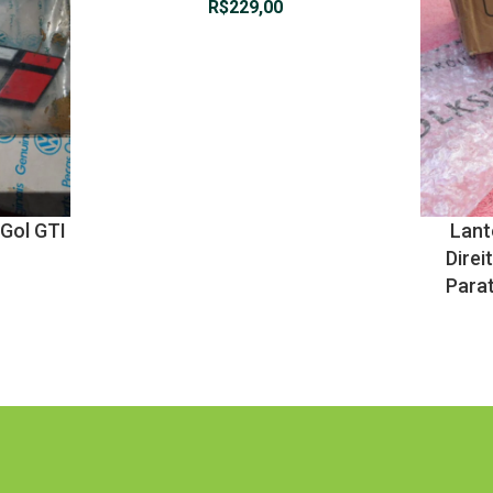
R$
229,00
Gol GTI
Lant
Direi
Parat