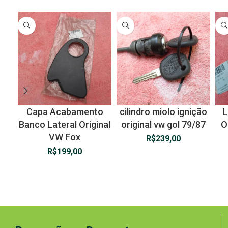
Capa Acabamento
cilindro miolo ignição
L
Banco Lateral Original
original vw gol 79/87
O
VW Fox
R$
239,00
R$
199,00