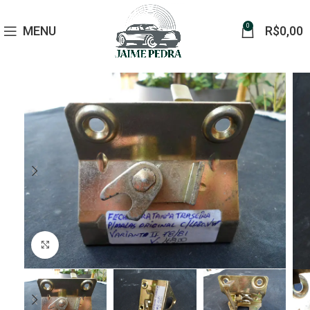
0
MENU
R$
0,00
Click to enlarge