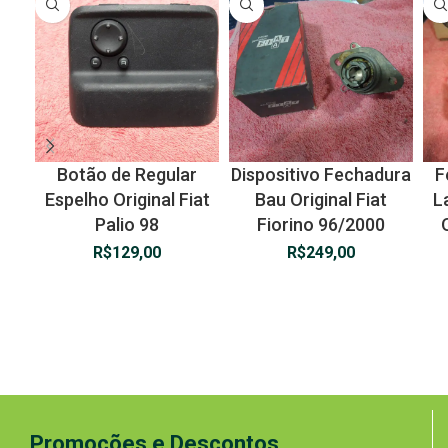
Botão de Regular
Dispositivo Fechadura
F
Espelho Original Fiat
Bau Original Fiat
L
Palio 98
Fiorino 96/2000
R$
129,00
R$
249,00
Promoções e Descontos