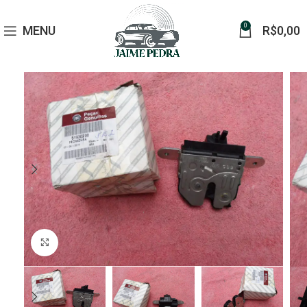
0
MENU
R$
0,00
Click to enlarge