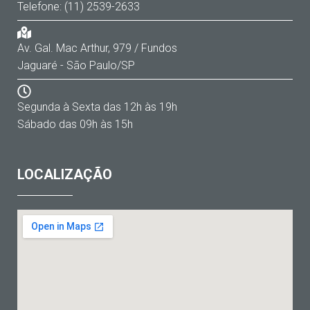
Telefone: (11) 2539-2633
Av. Gal. Mac Arthur, 979 / Fundos
Jaguaré - São Paulo/SP
Segunda à Sexta das 12h às 19h
Sábado das 09h às 15h
LOCALIZAÇÃO