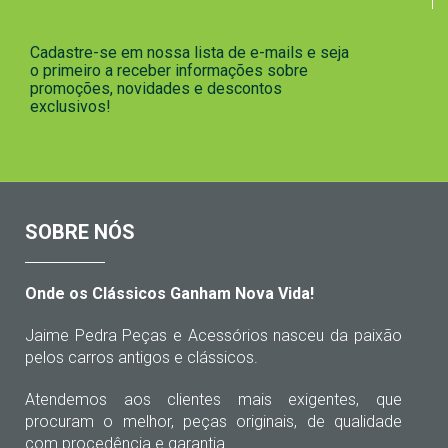
Cadastre-se em nossa lista de e-mails e seja
o primeiro a receber informações sobre
promoções, novidades e descontos
exclusivos!
SOBRE NÓS
Onde os Clássicos Ganham Nova Vida!
Jaime Pedra Peças e Acessórios nasceu da paixão
pelos carros antigos e clássicos.
Atendemos aos clientes mais exigentes, que
procuram o melhor, peças originais, de qualidade
com procedência e garantia.