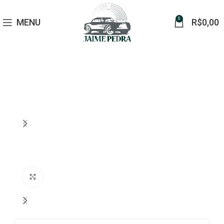
0
MENU
R$
0,00
Click to enlarge