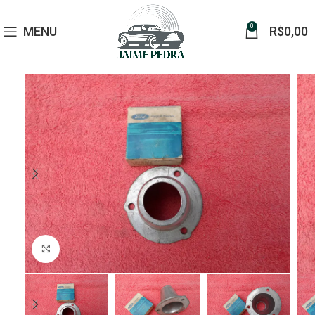
0
MENU
R$
0,00
Click to enlarge