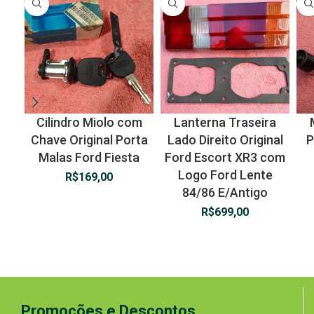
Cilindro Miolo com
Lanterna Traseira
Chave Original Porta
Lado Direito Original
P
Malas Ford Fiesta
Ford Escort XR3 com
Logo Ford Lente
R$
169,00
84/86 E/Antigo
R$
699,00
Promoções e Descontos