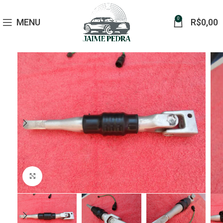
0
MENU
R$
0,00
Click to enlarge