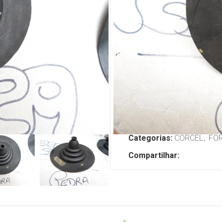
Mod Orig For
68/77
R$
99,00
TENHO INTERESSE
SKU:
JP1398
Categorias:
CORCEL
,
FO
Compartilhar: