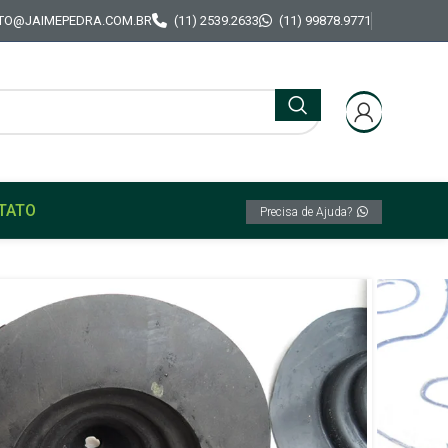
TO@JAIMEPEDRA.COM.BR
(11) 2539.2633
(11) 99878.9771
TATO
Precisa de Ajuda?
 Cambio Mod Orig Ford Corcel 1 Belina 1 68/77
a pó Alavanca Cambio