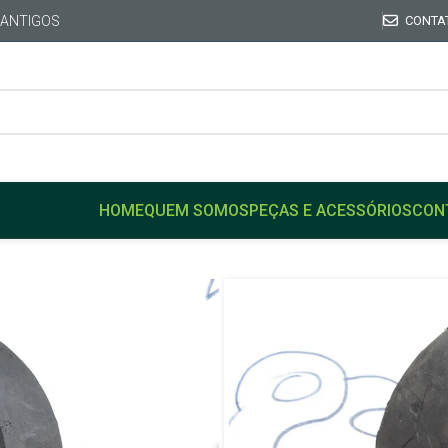
 ANTIGOS
CONTA
HOME
QUEM SOMOS
PEÇAS E ACESSÓRIOS
CON
Início
FORD
CORCEL
Coifa Guarda pó Alavanca
Coifa Guard