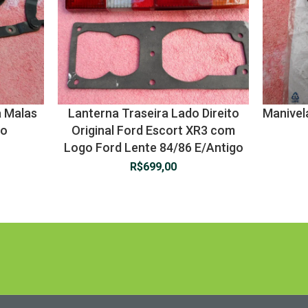
a Malas
Lanterna Traseira Lado Direito
Manivela
go
Original Ford Escort XR3 com
Logo Ford Lente 84/86 E/Antigo
R$
699,00