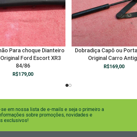
hão Para choque Dianteiro
Dobradiça Capô ou Port
 Original Ford Escort XR3
Original Carro Anti
84/86
R$
169,00
R$
179,00
se em nossa lista de e-mails e seja o primeiro a
informações sobre promoções, novidades e
s exclusivos!