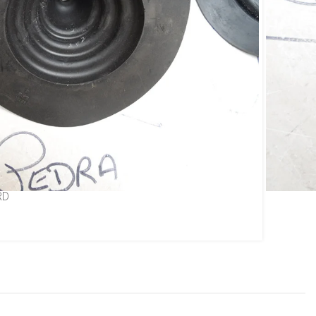
d Corcel 1 Belina 1
RD