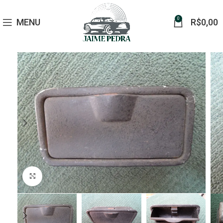
0
MENU
R$
0,00
Click to enlarge