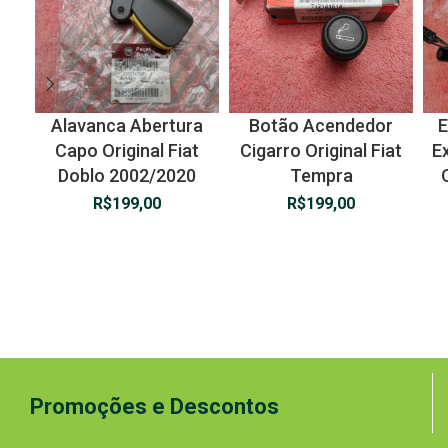
Alavanca Abertura
Botão Acendedor
E
Capo Original Fiat
Cigarro Original Fiat
E
Doblo 2002/2020
Tempra
R$
199,00
R$
199,00
Promoções e Descontos