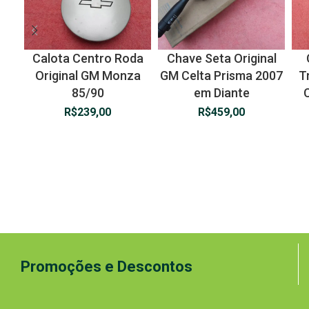
Calota Centro Roda
Chave Seta Original
Original GM Monza
GM Celta Prisma 2007
T
85/90
em Diante
R$
239,00
R$
459,00
Promoções e Descontos