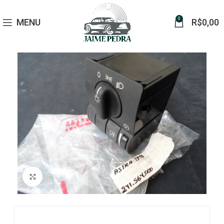
0
MENU
R$
0,00
Click to enlarge