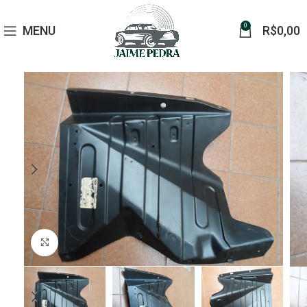
0
MENU
R$
0,00
Click to enlarge