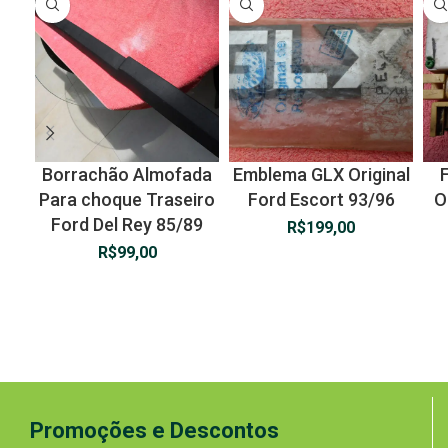
Borrachão Almofada
Emblema GLX Original
Para choque Traseiro
Ford Escort 93/96
O
Ford Del Rey 85/89
R$
199,00
R$
99,00
Promoções e Descontos